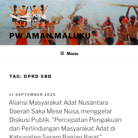
Lompat
ke
konten
PW AMAN MALUKU
Menu
TAG:
DPRD SBB
DIPOSKAN
11 SEPTEMBER 2025
PADA
Aliansi Masyarakat Adat Nusantara
Daerah Saka Mese Nusa, menggelar
Diskusi Publik. “Percepatan Pengakuan
dan Perlindungan Masyarakat Adat di
Kabupaten Seram Bagian Barat”